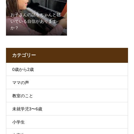
お子さんの話をちゃんと聴
いている自信があります
か？
カテゴリー
0歳から2歳
ママの声
教室のこと
未就学児3〜6歳
小学生