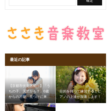
最近の記事
【京都市伏見区初！】「う
ちの子、天才かも？」0歳
目的を持って練習するとピ
からの才能、見つけに来ま
アノの上達が加速します！
せんか？