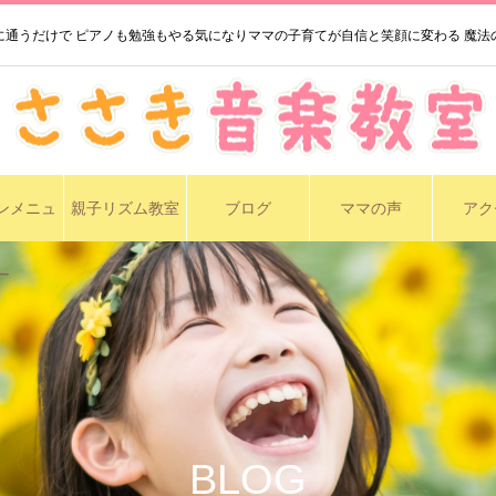
に通うだけで ピアノも勉強もやる気になりママの子育てが自信と笑顔に変わる 魔法
ンメニュ
親子リズム教室
ブログ
ママの声
アク
ー
BLOG