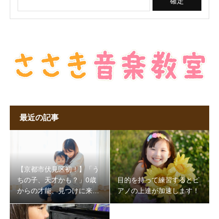
最近の記事
【京都市伏見区初！】「う
ちの子、天才かも？」0歳
目的を持って練習するとピ
からの才能、見つけに来ま
アノの上達が加速します！
せんか？