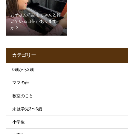
お子さんの話をちゃんと聴
いている自信があります
か？
カテゴリー
0歳から2歳
ママの声
教室のこと
未就学児3〜6歳
小学生