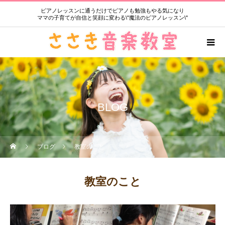
ピアノレッスンに通うだけでピアノも勉強もやる気になり
ママの子育てが自信と笑顔に変わる\"魔法のピアノレッスン\"
BLOG
ブログ
教室のこと
教室のこと