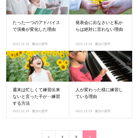
たった一つのアドバイス
発表会に出なさいと私か
で演奏が変化した理由
らは絶対に言わない理由
2021.12.16
魔法の質問
2021.12.16
魔法の質問
週末は忙しくて練習出来
人が変わった様に練習し
ないと言った子が‥練習
ている理由
する方法
2021.12.16
魔法の質問
2021.12.15
魔法の質問
1
2
3